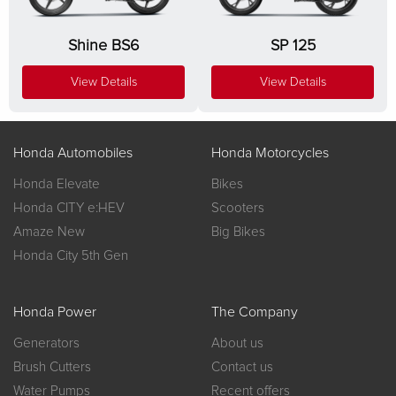
Shine BS6
SP 125
View Details
View Details
Honda Automobiles
Honda Motorcycles
Honda Elevate
Bikes
Honda CITY e:HEV
Scooters
Amaze New
Big Bikes
Honda City 5th Gen
Honda Power
The Company
Generators
About us
Brush Cutters
Contact us
Water Pumps
Recent offers