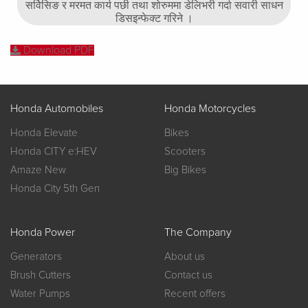
सर्विसिङ र मरमत कार्य पछी तथा शोरुममा डेलिभरी गर्दा सवारी साधन
डिसइन्फेक्ट गरिने ।
Download PDF
Honda Automobiles
Honda Motorcycles
Honda Elevate
Bikes
Honda CITY e:HEV
Scooters
Amaze New
Big Bikes
Honda City 5th Gen
Honda Power
The Company
Generators
About us
Brush Cutters
Contact us
Water Pumps
Recent offers