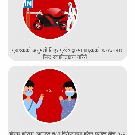
ग्राहकको अनुमती लिएर प्रवेशद्वारमा बाइकको ह्यन्डल बार,
सिट स्यानिटाइज गरिने ।
होण्डा शोरूम, लाउन्ज तथा रिसेप्सनमा हरेक व्यक्ति बीच १-२