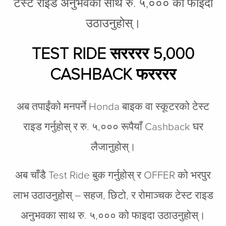
टेस्ट राइड अनुभवका साथ रु. ५,००० को फाइदा
उठाउनुहोस्।
TEST RIDE सरररर 5,000
CASHBACK फरररर
अब तपाईंको मनपर्ने Honda बाइक वा स्कूटरको टेस्ट
राइड गर्नुहोस् र रु. ५,००० रूपैयाँ Cashback घर
लैजानुहोस्।
अब चाँडै Test Ride बुक गर्नुहोस् र OFFER को भरपुर
लाभ उठाउनुहोस् – सहज, छिटो, र रोमाञ्चक टेस्ट राइड
अनुभवका साथ रु. ५,००० को फाइदा उठाउनुहोस्।