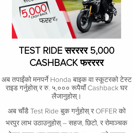
TEST RIDE सरररर 5,000
CASHBACK फरररर
अब तपाईंको मनपर्ने Honda बाइक वा स्कूटरको टेस्ट
राइड गर्नुहोस् र रु. ५,००० रूपैयाँ Cashback घर
लैजानुहोस्।
अब चाँडै Test Ride बुक गर्नुहोस् र OFFER को
भरपुर लाभ उठाउनुहोस् – सहज, छिटो, र रोमाञ्चक