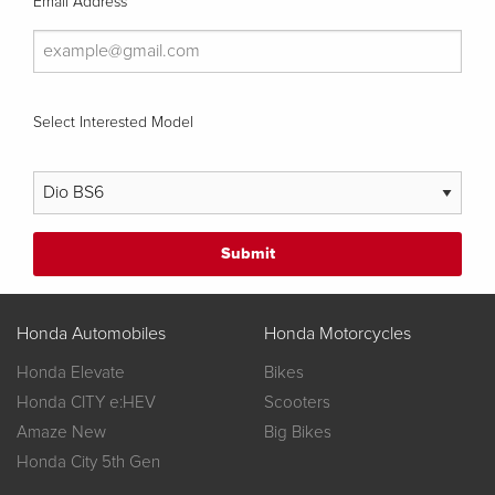
Email Address
Select Interested Model
Honda Automobiles
Honda Motorcycles
Honda Elevate
Bikes
Honda CITY e:HEV
Scooters
Amaze New
Big Bikes
Honda City 5th Gen