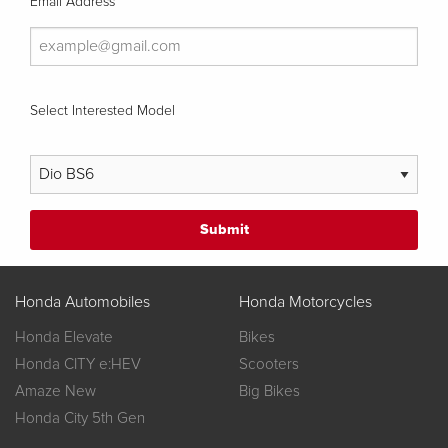
Email Address
Select Interested Model
Honda Automobiles
Honda Motorcycles
Honda Elevate
Bikes
Honda CITY e:HEV
Scooters
Amaze New
Big Bikes
Honda City 5th Gen