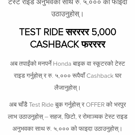
टेस्ट राइड अनुभवका साथ रु. ५,००० को फाइदा
उठाउनुहोस्।
TEST RIDE सरररर 5,000
CASHBACK फरररर
अब तपाईंको मनपर्ने Honda बाइक वा स्कूटरको टेस्ट
राइड गर्नुहोस् र रु. ५,००० रूपैयाँ Cashback घर
लैजानुहोस्।
अब चाँडै Test Ride बुक गर्नुहोस् र OFFER को भरपुर
लाभ उठाउनुहोस् – सहज, छिटो, र रोमाञ्चक टेस्ट राइड
अनुभवका साथ रु. ५,००० को फाइदा उठाउनुहोस्।