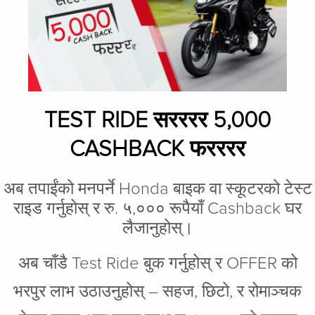
TEST RIDE सरररर 5,000
CASHBACK फरररर
अब तपाईंको मनपर्ने Honda बाइक वा स्कूटरको टेस्ट
राइड गर्नुहोस् र रु. ५,००० रूपैयाँ Cashback घर
लैजानुहोस्।
अब चाँडै Test Ride बुक गर्नुहोस् र OFFER को
भरपुर लाभ उठाउनुहोस् – सहज, छिटो, र रोमाञ्चक